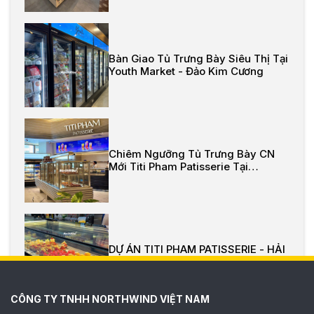
Bàn Giao Tủ Trưng Bày Siêu Thị Tại
Youth Market - Đảo Kim Cương
Chiêm Ngưỡng Tủ Trưng Bày CN
Mới Titi Pham Patisserie Tại
Vincom Hải Phòng
DỰ ÁN TITI PHAM PATISSERIE - HẢI
PHÒNG
CÔNG TY TNHH NORTHWIND VIỆT NAM