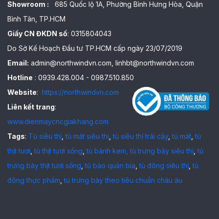
Showroom :
685 Quốc lộ 1A, Phường Bình Hưng Hòa, Quận
Bình Tân, TP.HCM
Giấy CN ĐKDN số
: 0315804043
Do Sở Kế Hoạch Đầu tư TP.HCM cấp ngày 23/07/2019
Email:
admin@northwindvn.com, linhbt@northwindvn.com
Hotline
: 0939.428.004 - 0987.510.850
Website
:
https://northwindvn.com
Liên kết trang
:
www.dienmaycncgiakhang.com
Tags
:
Tủ siêu thị
,
tủ mát siêu thị
,
tủ siêu thị trái cây
,
tủ mát
,
tủ
thịt tươi
,
tủ thịt tươi sống
,
tủ bánh kem,
tủ trưng bày siêu thị
,
tủ
trưng bày thịt tươi sống
,
tủ bảo quản bia
,
tủ đông siêu thị
,
tủ
đông thực phẩm
,
tủ trưng bày theo tiêu chuẩn châu âu