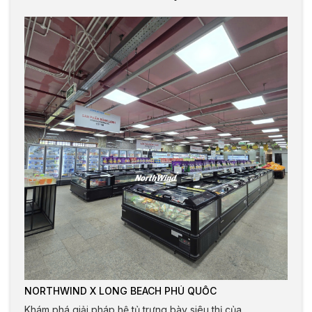
NORTHWIND X LONG BEACH PHÚ QUỐC
Khám phá giải pháp hệ tủ trưng bày siêu thị của