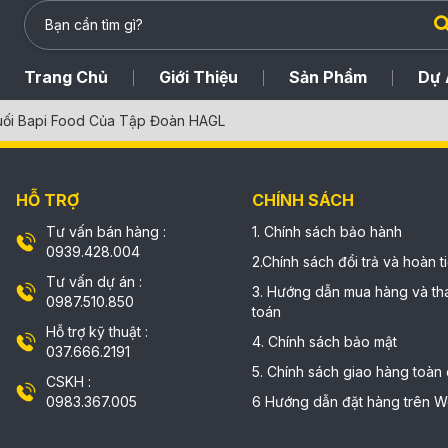
Trang Chủ
Giới Thiệu
Sản Phẩm
Dự 
uối Bapi Food Của Tập Đoàn HAGL
HỖ TRỢ
CHÍNH SÁCH
Tư vấn bán hàng :
1. Chính sách bảo hành
0939.428.004
2.Chính sách đổi trả và hoàn t
Tư vấn dự án :
3. Hướng dẫn mua hàng và th
0987.510.850
toán
Hỗ trợ kỹ thuật :
4. Chính sách bảo mật
037.666.2191
5. Chính sách giao hàng toàn
CSKH :
0983.367.005
6 Hướng dẫn đặt hàng trên W