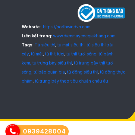
Website
:
https://northwindvn.com
Liên kết trang
:
www.dienmaycncgiakhang.com
Tags
:
Tủ siêu thị
,
tủ mát siêu thị
,
tủ siêu thị trái
cây
,
tủ mát
,
tủ thịt tươi
,
tủ thịt tươi sống
,
tủ bánh
kem,
tủ trưng bày siêu thị
,
tủ trưng bày thịt tươi
sống
,
tủ bảo quản bia
,
tủ đông siêu thị
,
tủ đông thực
phẩm
,
tủ trưng bày theo tiêu chuẩn châu âu
0939428004