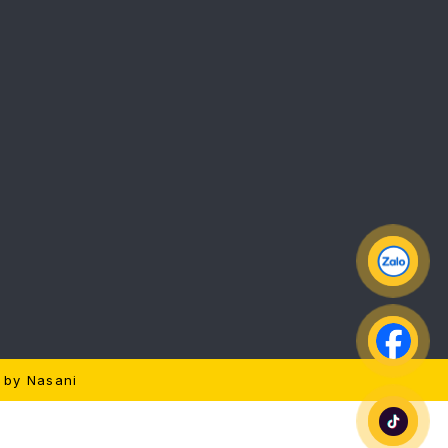
d by
Nasani