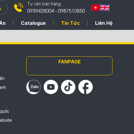
Tư vấn bán hàng
0939428004 - 0987510850
Án
Catalogue
Tin Tức
Liên Hệ
FANPAGE
iền
anh
 quốc
ebsite