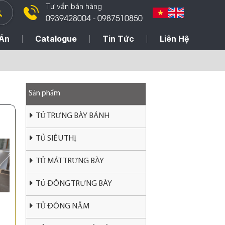
Tư vấn bán hàng
0939428004 - 0987510850
Án
Catalogue
Tin Tức
Liên Hệ
Sản phẩm
TỦ TRƯNG BÀY BÁNH
TỦ SIÊU THỊ
TỦ MÁT TRƯNG BÀY
TỦ ĐÔNG TRƯNG BÀY
TỦ ĐÔNG NẰM