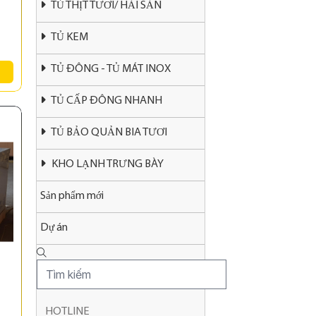
TỦ THỊT TƯƠI/ HẢI SẢN
TỦ KEM
TỦ ĐÔNG - TỦ MÁT INOX
TỦ CẤP ĐÔNG NHANH
TỦ BẢO QUẢN BIA TƯƠI
KHO LẠNH TRƯNG BÀY
Sản phẩm mới
Dự án
HOTLINE