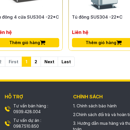
ủ đông 4 cửa SUS304 -22*C
Tủ đông SUS304 -22*C
iên hệ
Liên hệ
Thêm giỏ hàng
Thêm giỏ hàng
2
First
1
2
Next
Last
HỖ TRỢ
CHÍNH SÁCH
Tư vấn bán hàng :
1. Chính sách bảo hành
0939.428.004
2.Chính sách đổi trả và hoàn t
Tư vấn dự án :
3. Hướng dẫn mua hàng và th
0987.510.850
toán