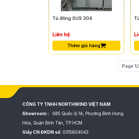
Tủ đông SUS 304
T
Liên hệ
L
Thêm giỏ hàng
Page 1/
CÔNG TY TNHH NORTHWIND VIỆT NAM
Showroom :
685 Quốc lộ 1A, Phường Bình Hưng
Hòa, Quận Bình Tân, TP.HCM
Giấy CN ĐKDN số
: 0315804043