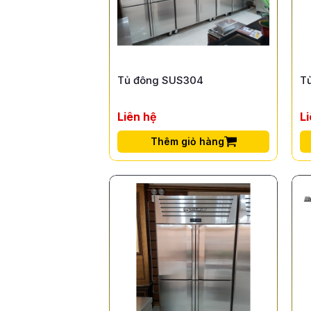
Tủ đông SUS304
T
Liên hệ
L
Thêm giỏ hàng