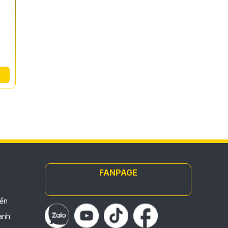
FANPAGE
iền
anh