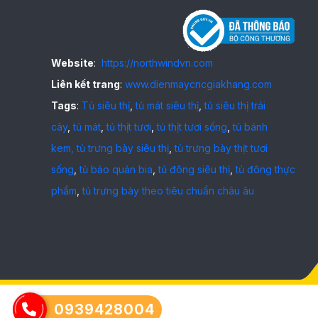
Website
:
https://northwindvn.com
Liên kết trang
:
www.dienmaycncgiakhang.com
Tags
:
Tủ siêu thị
,
tủ mát siêu thị
,
tủ siêu thị trái
cây
,
tủ mát
,
tủ thịt tươi
,
tủ thịt tươi sống
,
tủ bánh
kem,
tủ trưng bày siêu thị
,
tủ trưng bày thịt tươi
sống
,
tủ bảo quản bia
,
tủ đông siêu thị
,
tủ đông thực
phẩm
,
tủ trưng bày theo tiêu chuẩn châu âu
0939428004