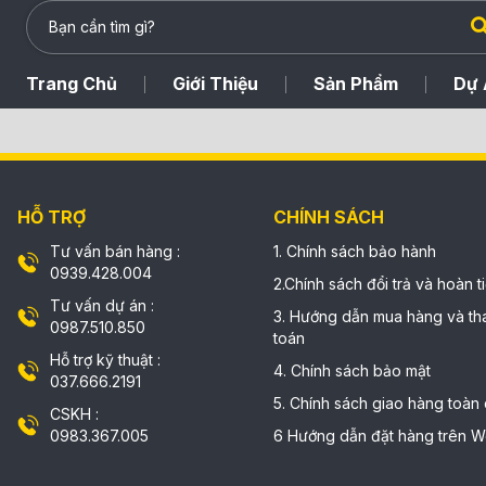
Trang Chủ
Giới Thiệu
Sản Phẩm
Dự 
HỖ TRỢ
CHÍNH SÁCH
Tư vấn bán hàng :
1. Chính sách bảo hành
0939.428.004
2.Chính sách đổi trả và hoàn t
Tư vấn dự án :
3. Hướng dẫn mua hàng và th
0987.510.850
toán
Hỗ trợ kỹ thuật :
4. Chính sách bảo mật
037.666.2191
5. Chính sách giao hàng toàn
CSKH :
0983.367.005
6 Hướng dẫn đặt hàng trên W