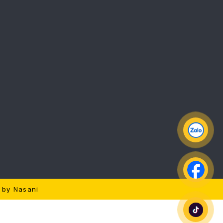
d by
Nasani