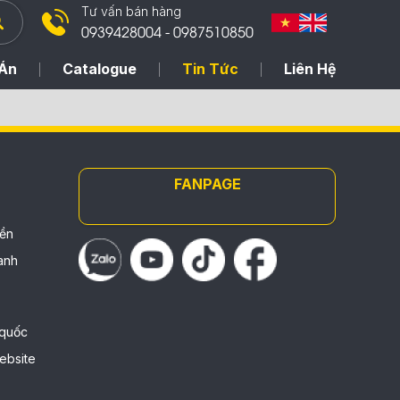
Tư vấn bán hàng
0939428004 - 0987510850
Án
Catalogue
Tin Tức
Liên Hệ
FANPAGE
iền
anh
 quốc
ebsite