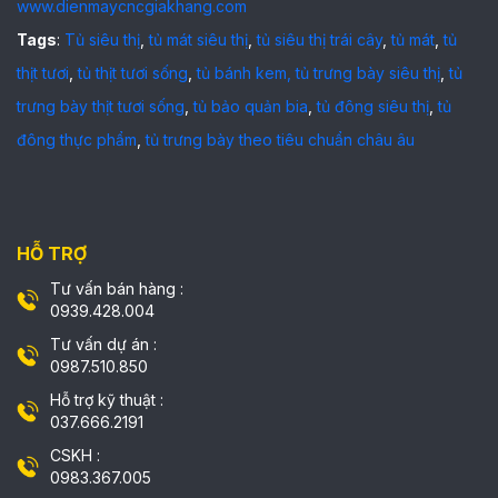
www.dienmaycncgiakhang.com
Tags
:
Tủ siêu thị
,
tủ mát siêu thị
,
tủ siêu thị trái cây
,
tủ mát
,
tủ
thịt tươi
,
tủ thịt tươi sống
,
tủ bánh kem,
tủ trưng bày siêu thị
,
tủ
trưng bày thịt tươi sống
,
tủ bảo quản bia
,
tủ đông siêu thị
,
tủ
đông thực phẩm
,
tủ trưng bày theo tiêu chuẩn châu âu
HỖ TRỢ
Tư vấn bán hàng :
0939.428.004
Tư vấn dự án :
0987.510.850
Hỗ trợ kỹ thuật :
037.666.2191
CSKH :
0983.367.005