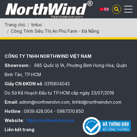
Trang chủ
tintuc
Công Trình Siêu Thị An Phú Farm - Đà Nẵng
CÔNG TY TNHH NORTHWIND VIỆT NAM
Showroom :
685 Quốc lộ 1A, Phường Bình Hưng Hòa, Quận
Bình Tân, TP.HCM
Giấy CN ĐKDN số
: 0315804043
Do Sở Kế Hoạch Đầu tư TP.HCM cấp ngày 23/07/2019
Email:
admin@northwindvn.com, linhbt@northwindvn.com
Hotline
: 0939.428.004 - 0987.510.850
Website
:
https://northwindvn.com
Liên kết trang
: