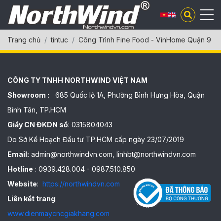
Trang chủ
tintuc
Công Trình Fine Food - VinHome Quận 9
CÔNG TY TNHH NORTHWIND VIỆT NAM
Showroom :
685 Quốc lộ 1A, Phường Bình Hưng Hòa, Quận
Bình Tân, TP.HCM
Giấy CN ĐKDN số
: 0315804043
Do Sở Kế Hoạch Đầu tư TP.HCM cấp ngày 23/07/2019
Email:
admin@northwindvn.com, linhbt@northwindvn.com
Hotline
: 0939.428.004 - 0987.510.850
Website
:
https://northwindvn.com
Liên kết trang
:
www.dienmaycncgiakhang.com