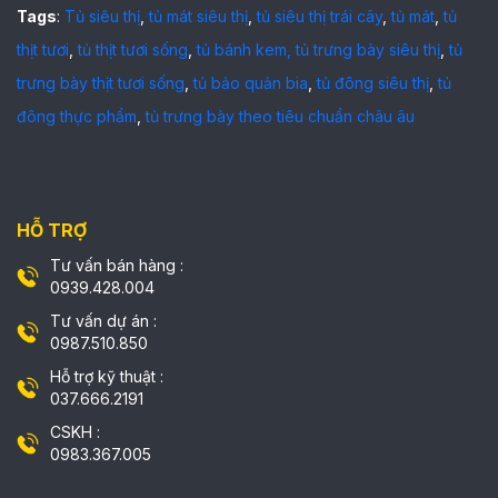
Tags
:
Tủ siêu thị
,
tủ mát siêu thị
,
tủ siêu thị trái cây
,
tủ mát
,
tủ
thịt tươi
,
tủ thịt tươi sống
,
tủ bánh kem,
tủ trưng bày siêu thị
,
tủ
trưng bày thịt tươi sống
,
tủ bảo quản bia
,
tủ đông siêu thị
,
tủ
đông thực phẩm
,
tủ trưng bày theo tiêu chuẩn châu âu
HỖ TRỢ
Tư vấn bán hàng :
0939.428.004
Tư vấn dự án :
0987.510.850
Hỗ trợ kỹ thuật :
037.666.2191
CSKH :
0983.367.005