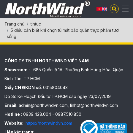
Trang chủ
tintuc
5 điều cần biết khi chọn tủ mát bảo quản thực phẩm tươi
sống
CÔNG TY TNHH NORTHWIND VIỆT NAM
Showroom :
685 Quốc lộ 1A, Phường Bình Hưng Hòa, Quận
Bình Tân, TP.HCM
Giấy CN ĐKDN số
: 0315804043
Do Sở Kế Hoạch Đầu tư TP.HCM cấp ngày 23/07/2019
Email:
admin@northwindvn.com, linhbt@northwindvn.com
Hotline
: 0939.428.004 - 0987.510.850
Website
:
https://northwindvn.com
Liên kết trang
: