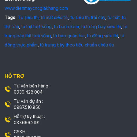
www.dienmaycncgiakhang.com
Tags
:
Tủ siêu thị
,
tủ mát siêu thị
,
tủ siêu thị trái cây
,
tủ mát
,
tủ
thịt tươi
,
tủ thịt tươi sống
,
tủ bánh kem,
tủ trưng bày siêu thị
,
tủ
trưng bày thịt tươi sống
,
tủ bảo quản bia
,
tủ đông siêu thị
,
tủ
đông thực phẩm
,
tủ trưng bày theo tiêu chuẩn châu âu
HỖ TRỢ
Tư vấn bán hàng :
0939.428.004
Tư vấn dự án :
0987.510.850
Hỗ trợ kỹ thuật :
037.666.2191
CSKH :