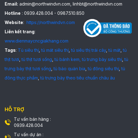
Email:
admin@northwindvn.com, linhbt@northwindvn.com
Hotline
: 0939.428.004 - 0987.510.850
Website
:
https://northwindvn.com
Liên kết trang
:
www.dienmaycncgiakhang.com
Tags
:
Tủ siêu thị
,
tủ mát siêu thị
,
tủ siêu thị trái cây
,
tủ mát
,
tủ
thịt tươi
,
tủ thịt tươi sống
,
tủ bánh kem,
tủ trưng bày siêu thị
,
tủ
trưng bày thịt tươi sống
,
tủ bảo quản bia
,
tủ đông siêu thị
,
tủ
đông thực phẩm
,
tủ trưng bày theo tiêu chuẩn châu âu
HỖ TRỢ
Tư vấn bán hàng :
0939.428.004
Tư vấn dự án :