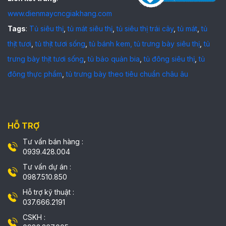
www.dienmaycncgiakhang.com
Tags
:
Tủ siêu thị
,
tủ mát siêu thị
,
tủ siêu thị trái cây
,
tủ mát
,
tủ
thịt tươi
,
tủ thịt tươi sống
,
tủ bánh kem,
tủ trưng bày siêu thị
,
tủ
trưng bày thịt tươi sống
,
tủ bảo quản bia
,
tủ đông siêu thị
,
tủ
đông thực phẩm
,
tủ trưng bày theo tiêu chuẩn châu âu
HỖ TRỢ
Tư vấn bán hàng :
0939.428.004
Tư vấn dự án :
0987.510.850
Hỗ trợ kỹ thuật :
037.666.2191
CSKH :