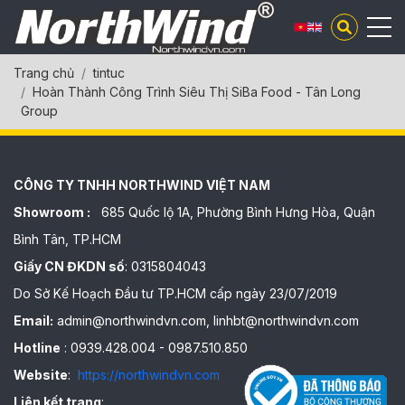
Trang chủ
tintuc
Hoàn Thành Công Trình Siêu Thị SiBa Food - Tân Long
Group
CÔNG TY TNHH NORTHWIND VIỆT NAM
Showroom :
685 Quốc lộ 1A, Phường Bình Hưng Hòa, Quận
Bình Tân, TP.HCM
Giấy CN ĐKDN số
: 0315804043
Do Sở Kế Hoạch Đầu tư TP.HCM cấp ngày 23/07/2019
Email:
admin@northwindvn.com, linhbt@northwindvn.com
Hotline
: 0939.428.004 - 0987.510.850
Website
:
https://northwindvn.com
Liên kết trang
: