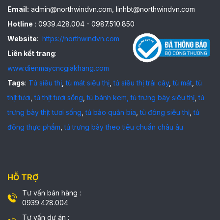
Email:
admin@northwindvn.com, linhbt@northwindvn.com
Hotline
: 0939.428.004 - 0987.510.850
Website
:
https://northwindvn.com
Liên kết trang
:
www.dienmaycncgiakhang.com
Tags
:
Tủ siêu thị
,
tủ mát siêu thị
,
tủ siêu thị trái cây
,
tủ mát
,
tủ
thịt tươi
,
tủ thịt tươi sống
,
tủ bánh kem,
tủ trưng bày siêu thị
,
tủ
trưng bày thịt tươi sống
,
tủ bảo quản bia
,
tủ đông siêu thị
,
tủ
đông thực phẩm
,
tủ trưng bày theo tiêu chuẩn châu âu
HỖ TRỢ
Tư vấn bán hàng :
0939.428.004
Tư vấn dự án :