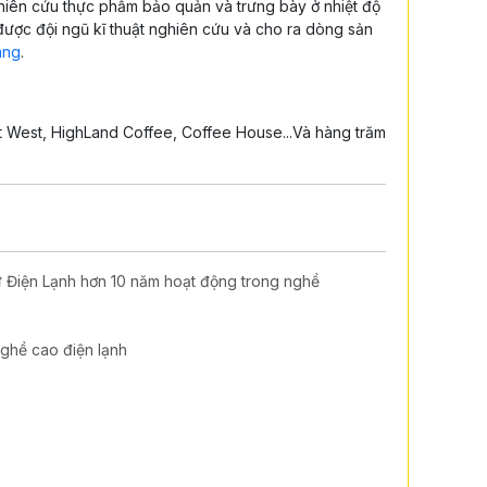
nghiên cứu thực phẩm bảo quản và trưng bày ở nhiệt độ
được đội ngũ kĩ thuật nghiên cứu và cho ra dòng sản
àng
.
st West, HighLand Coffee, Coffee House...Và hàng trăm
ư Điện Lạnh hơn 10 năm hoạt động trong nghề
ghề cao điện lạnh