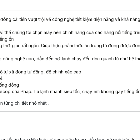
 đông cải tiến vượt trội về công nghệ tiết kiệm điện năng và khả năn
 vì thế chúng tôi chọn máy nén chính hãng của các hãng nổi tiếng trên
iếng ồn
ng thời gian rất ngắn. Giúp thực phẩm thức ăn trong tủ đông được đ
g công nghệ cao, dẫn đến hơi lạnh chạy đều dọc quanh tủ như hệ thố
 độ tự xã đông tự động, độ chính xác cao
04
 ống đồng
cop của Pháp. Tủ lạnh nhanh siêu tốc, chạy êm không gây tiếng ồn 
từng chi tiết nhỏ nhất .
tối ưu hóa diện tích sử dụng bên trong, dễ dàng vệ sinh bảo trì