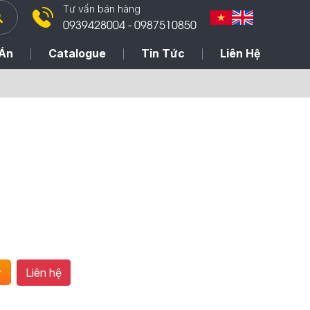
Tư vấn bán hàng
0939428004 - 0987510850
Án
Catalogue
Tin Tức
Liên Hệ
Liên hệ
y