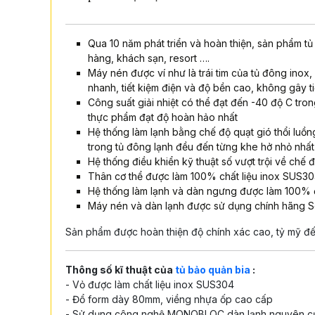
Qua 10 năm phát triển và hoàn thiện, sản phẩm tủ
hàng, khách sạn, resort ….
Máy nén được ví như là trái tim của tủ đông inox,
nhanh, tiết kiệm điện và độ bền cao, không gây t
Công suất giải nhiệt có thể đạt đến -40 độ C tro
thực phẩm đạt độ hoàn hảo nhất
Hệ thống làm lạnh bằng chế độ quạt gió thổi luồn
trong tủ đông lạnh đều đến từng khe hở nhỏ nhất
Hệ thống điều khiển kỹ thuật số vượt trội về chế
Thân cơ thể được làm 100% chất liệu inox SUS3
Hệ thống làm lạnh và dàn ngưng được làm 100%
Máy nén và dàn lạnh được sử dụng chính hãng Se
Sản phẩm được hoàn thiện độ chính xác cao, tỷ mỹ đến 
Thông số kĩ thuật của
tủ
bảo quản bia
:
- Vỏ được làm chất liệu inox SUS304
- Đổ form dày 80mm, viềng nhựa ốp cao cấp
- Sử dụng công nghệ MONOBLOC dàn lạnh nguyên cụm, 