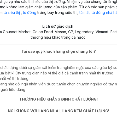
hục vụ nhu cầu thị hiếu của thị trường. Nhiệm vụ của chúng tôi là 
nhưng không làm giảm chất lượng của sản phẩm. Từ đó các sản phẩm 
ẩm
tủ siêu thị
,
tủ đông
trưng bày trong siêu thị,
tủ mát
,
tủ đông nhà h
Lịch sử giao dịch
am Gourmet Market, Co.op Food. Vissan, CP, Legendary, Vinmart, Ea
thương hiệu khác trong cả nước
Tại sao quý khách hàng chọn chúng tôi?
hất lượng dưới sự giám sát kiểm tra nghiêm ngặt của các giáo kỹ s
a bất kì Cty trung gian nào vì thế giá cả cạnh tranh nhất thị trường
ất về thị trường
 hàng nhờ đội ngũ nhân viên được tuyển chọn chuyên nghiệp có tay n
người tiêu dùng
THƯƠNG HIỆU KHẲNG ĐỊNH CHẤT LƯỢNG!
NÓI KHÔNG VỚI HÀNG NHÁI, HÀNG KÉM CHẤT LƯỢNG!