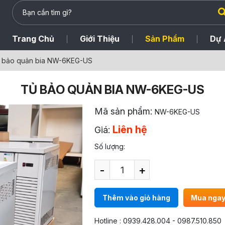
Trang Chủ
Giới Thiệu
Sản Phẩm
Dự 
 bảo quản bia NW-6KEG-US
TỦ BẢO QUẢN BIA NW-6KEG-US
Mã sản phẩm:
NW-6KEG-US
Liên hệ
Giá:
Số lượng:
-
+
Thêm vào giỏ hàng
Mua nga
Hotline : 0939.428.004 - 0987.510.850