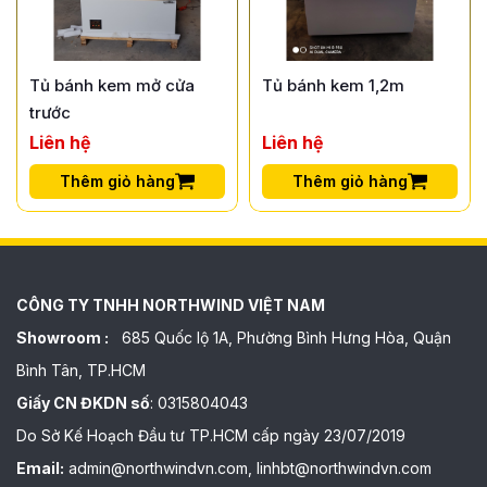
Tủ bánh kem mở cửa
Tủ bánh kem 1,2m
trước
Liên hệ
Liên hệ
Thêm giỏ hàng
Thêm giỏ hàng
CÔNG TY TNHH NORTHWIND VIỆT NAM
Showroom :
685 Quốc lộ 1A, Phường Bình Hưng Hòa, Quận
Bình Tân, TP.HCM
Giấy CN ĐKDN số
: 0315804043
Do Sở Kế Hoạch Đầu tư TP.HCM cấp ngày 23/07/2019
Email:
admin@northwindvn.com, linhbt@northwindvn.com