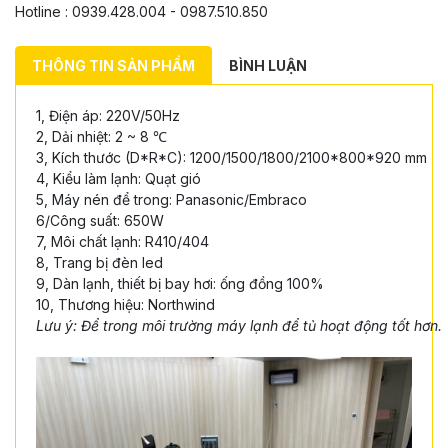
Hotline : 0939.428.004 - 0987.510.850
THÔNG TIN SẢN PHẨM
BÌNH LUẬN
1, Điện áp: 220V/50Hz
2, Dải nhiệt: 2 ~ 8 ℃
3, Kích thước (D*R*C): 1200/1500/1800/2100*800*920 mm
4, Kiểu làm lạnh: Quạt gió
5, Máy nén để trong: Panasonic/Embraco
6/Công suất: 650W
7, Môi chất lạnh: R410/404
8, Trang bị đèn led
9, Dàn lạnh, thiết bị bay hơi: ống đồng 100%
10, Thương hiệu: Northwind
Lưu ý: Để trong môi trường máy lạnh để tủ hoạt động tốt hơn.