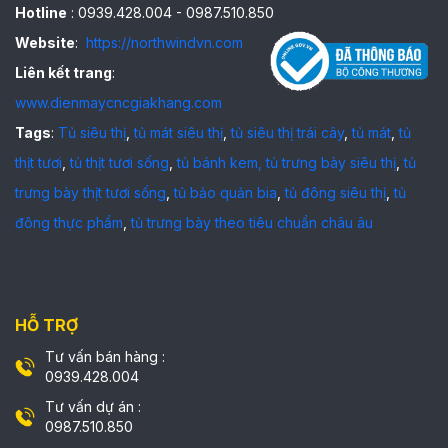
Hotline
: 0939.428.004 - 0987.510.850
Website
:
https://northwindvn.com
Liên kết trang
:
www.dienmaycncgiakhang.com
Tags
:
Tủ siêu thị
,
tủ mát siêu thị
,
tủ siêu thị trái cây
,
tủ mát
,
tủ
thịt tươi
,
tủ thịt tươi sống
,
tủ bánh kem,
tủ trưng bày siêu thị
,
tủ
trưng bày thịt tươi sống
,
tủ bảo quản bia
,
tủ đông siêu thị
,
tủ
đông thực phẩm
,
tủ trưng bày theo tiêu chuẩn châu âu
HỖ TRỢ
Tư vấn bán hàng :
0939.428.004
Tư vấn dự án :
0987.510.850