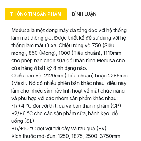
THÔNG TIN SẢN PHẨM
BÌNH LUẬN
Medusa là một dòng máy đa tầng dọc với hệ thống
làm mát thông gió. Được thiết kế để sử dụng với hệ
thống làm mát từ xa. Chiều rộng vỏ 750 (Siêu
mỏng), 850 (Mỏng), 1000 (Tiêu chuẩn), 1110mm
cho phép bạn chọn sửa đổi màn hình Medusa cho
cửa hàng ở bất kỳ định dạng nào.
Chiều cao vỏ: 2120mm (Tiêu chuẩn) hoặc 2285mm
(Maxi). Nó có nhiều phiên bản khác nhau, điều này
làm cho nhiều sàn này linh hoạt về mặt chức năng
và phù hợp với các nhóm sản phẩm khác nhau:
-1/+4 °C đối với thịt, cá và bán thành phẩm (CP)
+2/+6 °C cho các sản phẩm sữa, bánh kẹo, đồ
uống (SL)
+6/+10 °C đối với trái cây và rau quả (FV)
Kích thước mô-đun: 1250, 1875, 2500, 3750mm.