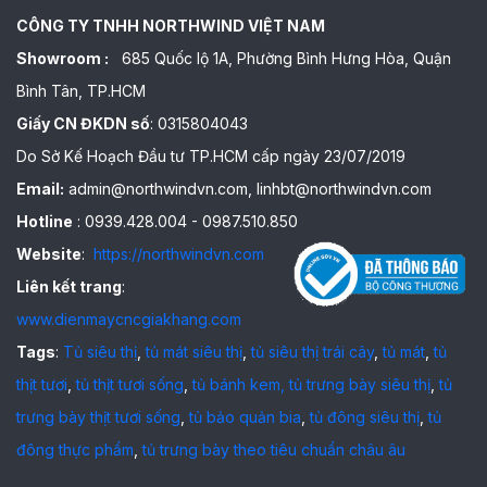
CÔNG TY TNHH NORTHWIND VIỆT NAM
Showroom :
685 Quốc lộ 1A, Phường Bình Hưng Hòa, Quận
Bình Tân, TP.HCM
Giấy CN ĐKDN số
: 0315804043
Do Sở Kế Hoạch Đầu tư TP.HCM cấp ngày 23/07/2019
Email:
admin@northwindvn.com, linhbt@northwindvn.com
Hotline
: 0939.428.004 - 0987.510.850
Website
:
https://northwindvn.com
Liên kết trang
:
www.dienmaycncgiakhang.com
Tags
:
Tủ siêu thị
,
tủ mát siêu thị
,
tủ siêu thị trái cây
,
tủ mát
,
tủ
thịt tươi
,
tủ thịt tươi sống
,
tủ bánh kem,
tủ trưng bày siêu thị
,
tủ
trưng bày thịt tươi sống
,
tủ bảo quản bia
,
tủ đông siêu thị
,
tủ
đông thực phẩm
,
tủ trưng bày theo tiêu chuẩn châu âu