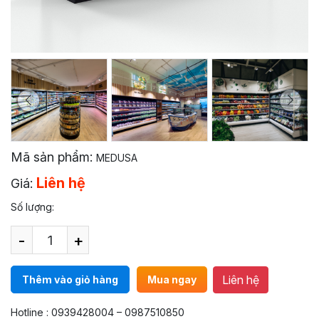
Mã sản phẩm:
MEDUSA
Liên hệ
Giá:
Số lượng:
-
+
Liên hệ
Thêm vào giỏ hàng
Mua ngay
Hotline : 0939428004 – 0987510850