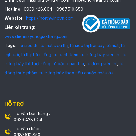
Hotline
: 0939.428.004 - 0987.510.850
Website
:
https://northwindvn.com
Liên kết trang
:
www.dienmaycncgiakhang.com
Tags
:
Tủ siêu thị
,
tủ mát siêu thị
,
tủ siêu thị trái cây
,
tủ mát
,
tủ
thịt tươi
,
tủ thịt tươi sống
,
tủ bánh kem,
tủ trưng bày siêu thị
,
tủ
trưng bày thịt tươi sống
,
tủ bảo quản bia
,
tủ đông siêu thị
,
tủ
đông thực phẩm
,
tủ trưng bày theo tiêu chuẩn châu âu
HỖ TRỢ
Tư vấn bán hàng :
0939.428.004
Tư vấn dự án :
0987.510.850