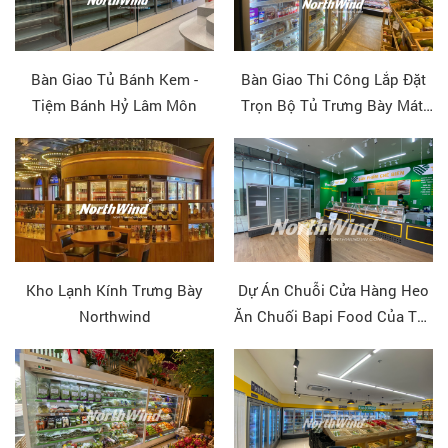
Bàn Giao Tủ Bánh Kem -
Bàn Giao Thi Công Lắp Đặt
Tiệm Bánh Hỷ Lâm Môn
Trọn Bộ Tủ Trưng Bày Mát,
Đông Cho Chuỗi Siêu Thị
Genshai
Kho Lạnh Kính Trưng Bày
Dự Án Chuỗi Cửa Hàng Heo
Northwind
Ăn Chuối Bapi Food Của Tập
Đoàn HAGL