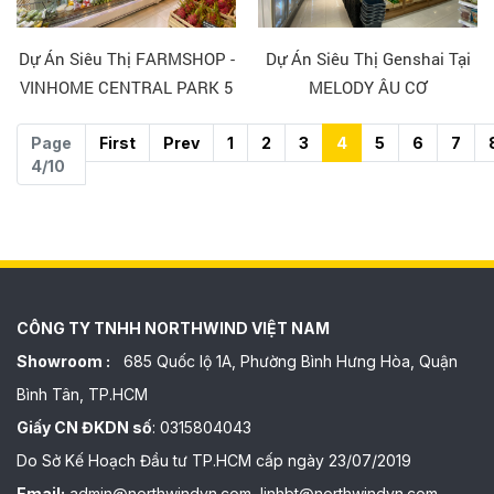
Dự Án Siêu Thị FARMSHOP -
Dự Án Siêu Thị Genshai Tại
VINHOME CENTRAL PARK 5
MELODY ÂU CƠ
Page
First
Prev
1
2
3
4
5
6
7
4/10
CÔNG TY TNHH NORTHWIND VIỆT NAM
Showroom :
685 Quốc lộ 1A, Phường Bình Hưng Hòa, Quận
Bình Tân, TP.HCM
Giấy CN ĐKDN số
: 0315804043
Do Sở Kế Hoạch Đầu tư TP.HCM cấp ngày 23/07/2019
Email:
admin@northwindvn.com, linhbt@northwindvn.com