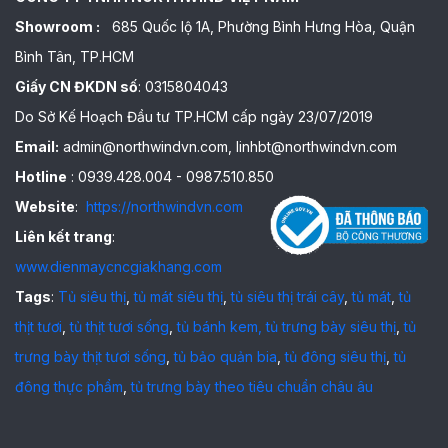
Showroom :
685 Quốc lộ 1A, Phường Bình Hưng Hòa, Quận
Bình Tân, TP.HCM
Giấy CN ĐKDN số
: 0315804043
Do Sở Kế Hoạch Đầu tư TP.HCM cấp ngày 23/07/2019
Email:
admin@northwindvn.com, linhbt@northwindvn.com
Hotline
: 0939.428.004 - 0987.510.850
Website
:
https://northwindvn.com
Liên kết trang
:
www.dienmaycncgiakhang.com
Tags
:
Tủ siêu thị
,
tủ mát siêu thị
,
tủ siêu thị trái cây
,
tủ mát
,
tủ
thịt tươi
,
tủ thịt tươi sống
,
tủ bánh kem,
tủ trưng bày siêu thị
,
tủ
trưng bày thịt tươi sống
,
tủ bảo quản bia
,
tủ đông siêu thị
,
tủ
đông thực phẩm
,
tủ trưng bày theo tiêu chuẩn châu âu