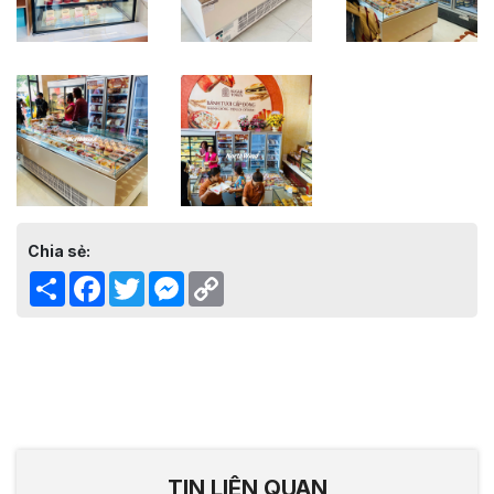
Chia sẻ:
Share
Facebook
Twitter
Messenger
Copy
Link
TIN LIÊN QUAN