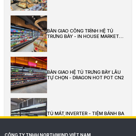
BÀN GIAO CÔNG TRÌNH HỆ TỦ
TRƯNG BÀY - IN HOUSE MARKET
QUẬN 7
BÀN GIAO HỆ TỦ TRƯNG BÀY LẨU
TỰ CHỌN - DRAGON HOT POT CN2
TỦ MÁT INVERTER - TIỆM BÁNH BA
CON GẤU
CÔNG TY TNHH NORTHWIND VIỆT NAM