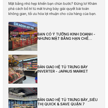
Mặt bằng nhỏ hẹp khiến bạn chùn bước? Đừng lo! Khám
phá cách bố trí tủ mát trưng bày giải quyết bài toán
không gian, tối ưu hóa lợi nhuận cho cửa hàng của bạn.
BẠN CÓ Ý TƯỞNG KINH DOANH -
NHƯNG MẶT BẰNG HẠN CHẾ
KHÔNG GIAN, ĐÂU LÀ GIẢI PHÁP?
BÀN GIAO HỆ TỦ TRƯNG BÀY
INVERTER - JAPAUS MARKET
BÀN GIAO HỆ TỦ TRƯNG BÀY_SIÊU
THỊ QUICK & SAVE QUẬN 7