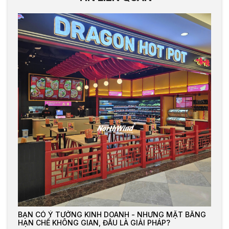
BẠN CÓ Ý TƯỞNG KINH DOANH - NHƯNG MẶT BẰNG
HẠN CHẾ KHÔNG GIAN, ĐÂU LÀ GIẢI PHÁP?