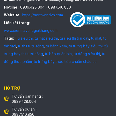
Hotline
: 0939.428.004 - 0987.510.850
Website
:
https://northwindvn.com
Liên kết trang
:
www.dienmaycncgiakhang.com
Tags
:
Tủ siêu thị
,
tủ mát siêu thị
,
tủ siêu thị trái cây
,
tủ mát
,
tủ
thịt tươi
,
tủ thịt tươi sống
,
tủ bánh kem,
tủ trưng bày siêu thị
,
tủ
trưng bày thịt tươi sống
,
tủ bảo quản bia
,
tủ đông siêu thị
,
tủ
đông thực phẩm
,
tủ trưng bày theo tiêu chuẩn châu âu
HỖ TRỢ
Tư vấn bán hàng :
0939.428.004
Tư vấn dự án :
0987.510.850