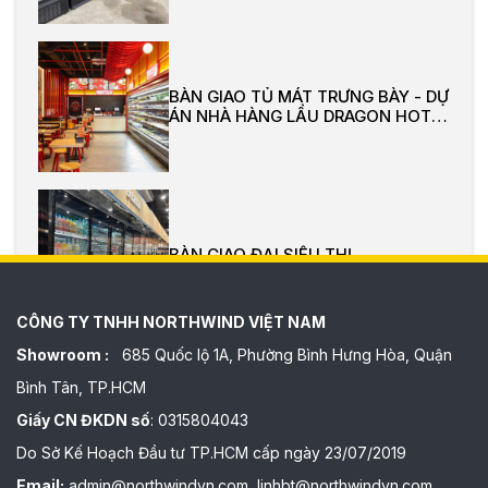
BÀN GIAO TỦ MÁT TRƯNG BÀY - DỰ
ÁN NHÀ HÀNG LẨU DRAGON HOT
POT
BÀN GIAO ĐẠI SIÊU THỊ
CÔNG TY TNHH NORTHWIND VIỆT NAM
Showroom :
685 Quốc lộ 1A, Phường Bình Hưng Hòa, Quận
Bình Tân, TP.HCM
Giấy CN ĐKDN số
: 0315804043
Do Sở Kế Hoạch Đầu tư TP.HCM cấp ngày 23/07/2019
Email:
admin@northwindvn.com, linhbt@northwindvn.com