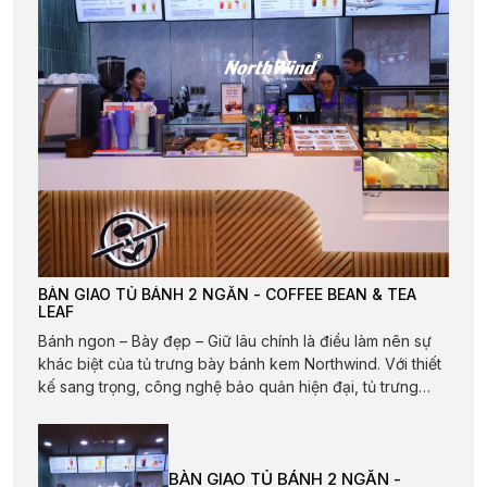
BÀN GIAO TỦ BÁNH 2 NGĂN - COFFEE BEAN & TEA
LEAF
Bánh ngon – Bày đẹp – Giữ lâu chính là điều làm nên sự
khác biệt của tủ trưng bày bánh kem Northwind. Với thiết
kế sang trọng, công nghệ bảo quản hiện đại, tủ trưng
bày của Northwind giúp giữ bánh tươi ngon, giữ được kết
cấu và hương vị hoàn hảo trong suốt cả ngày.
BÀN GIAO TỦ BÁNH 2 NGĂN -