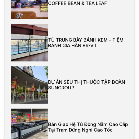
COFFEE BEAN & TEA LEAF
TỦ TRƯNG BÀY BÁNH KEM - TIỆM
BÁNH GIA HÂN BR-VT
DỰ ÁN SÊU THỊ THUỘC TẬP ĐOÀN
SUNGROUP
Bàn Giao Hệ Tủ Đông Nằm Cao Cấp
Tại Trạm Dừng Nghỉ Cao Tốc