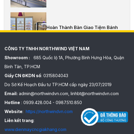
Hoàn Thành Bàn Giao Tiệm Bánh
Quin
CÔNG TY TNHH NORTHWIND VIỆT NAM
Showroom :
685 Quốc lộ 1A, Phường Bình Hưng Hòa, Quận
Bình Tân, TP.HCM
Giấy CN ĐKDN số
: 0315804043
Do Sở Kế Hoạch Đầu tư TP.HCM cấp ngày 23/07/2019
Email:
admin@northwindvn.com, linhbt@northwindvn.com
Hotline
: 0939.428.004 - 0987.510.850
Website
:
https://northwindvn.com
Liên kết trang
:
www.dienmaycncgiakhang.com