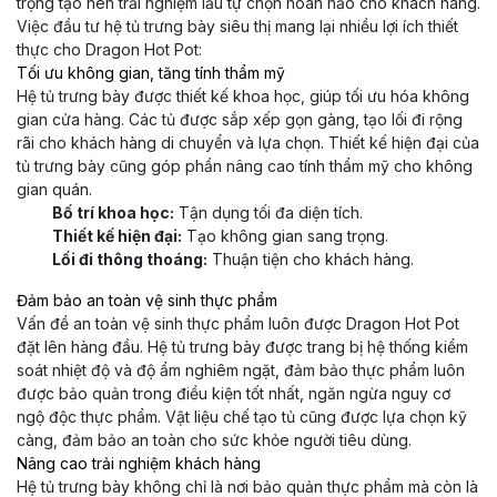
trọng tạo nên trải nghiệm lẩu tự chọn hoàn hảo cho khách hàng.
Việc đầu tư hệ tủ trưng bày siêu thị mang lại nhiều lợi ích thiết
thực cho Dragon Hot Pot:
Tối ưu không gian, tăng tính thẩm mỹ
Hệ tủ trưng bày được thiết kế khoa học, giúp tối ưu hóa không
gian cửa hàng. Các tủ được sắp xếp gọn gàng, tạo lối đi rộng
rãi cho khách hàng di chuyển và lựa chọn. Thiết kế hiện đại của
tủ trưng bày cũng góp phần nâng cao tính thẩm mỹ cho không
gian quán.
Bố trí khoa học:
Tận dụng tối đa diện tích.
Thiết kế hiện đại:
Tạo không gian sang trọng.
Lối đi thông thoáng:
Thuận tiện cho khách hàng.
Đảm bảo an toàn vệ sinh thực phẩm
Vấn đề an toàn vệ sinh thực phẩm luôn được Dragon Hot Pot
đặt lên hàng đầu. Hệ tủ trưng bày được trang bị hệ thống kiểm
soát nhiệt độ và độ ẩm nghiêm ngặt, đảm bảo thực phẩm luôn
được bảo quản trong điều kiện tốt nhất, ngăn ngừa nguy cơ
ngộ độc thực phẩm. Vật liệu chế tạo tủ cũng được lựa chọn kỹ
càng, đảm bảo an toàn cho sức khỏe người tiêu dùng.
Nâng cao trải nghiệm khách hàng
Hệ tủ trưng bày không chỉ là nơi bảo quản thực phẩm mà còn là