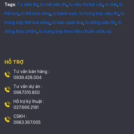
Tags
:
Tủ siêu thị
,
tủ mát siêu thị
,
tủ siêu thị trái cây
,
tủ mát
,
tủ
thịt tươi
,
tủ thịt tươi sống
,
tủ bánh kem,
tủ trưng bày siêu thị
,
tủ
trưng bày thịt tươi sống
,
tủ bảo quản bia
,
tủ đông siêu thị
,
tủ
đông thực phẩm
,
tủ trưng bày theo tiêu chuẩn châu âu
HỖ TRỢ
Tư vấn bán hàng :
0939.428.004
Tư vấn dự án :
0987.510.850
Hỗ trợ kỹ thuật :
037.666.2191
CSKH :
0983.367.005